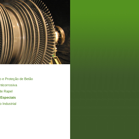
o e Proteção de Betão
ticorrosiva
de Rapel
 Especiais
 Industrial