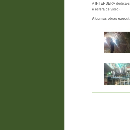
A INTERSERV dedica-se 
e esfera de vidro).
Algumas obras execut