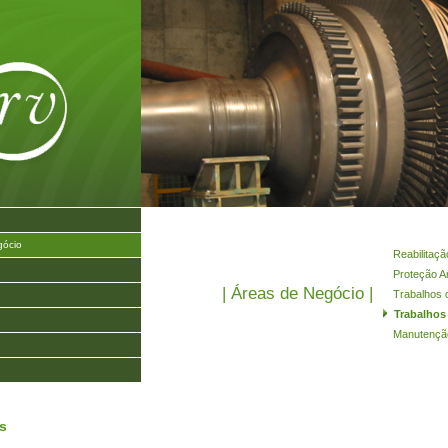
gócio
Reabilitaçã
Proteção An
| Áreas de Negócio |
Trabalhos 
Trabalhos
Manutenção
s