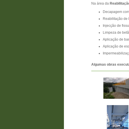
Na área da
Reabilitaçã
Decapagem com j
Reabilitação de 
Injecção de fissu
Limpeza de betã
Aplicação de ba
Aplicação de es
Impermeabilizaç
Algumas obras execut