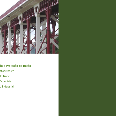
ão e Proteção de Betão
ticorrosiva
de Rapel
Especiais
 Industrial