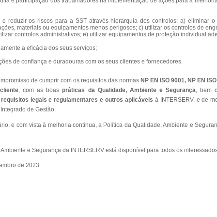
ulta e participação dos trabalhadores na implementação de ações para a melhoria
 e reduzir os riscos para a SST através hierarquia dos controlos: a) eliminar o p
ções, materiais ou equipamentos menos perigosos; c) utilizar os controlos de en
tilizar controlos administrativos; e) utilizar equipamentos de proteção individual 
amente a eficácia dos seus serviços;
ções de confiança e duradouras com os seus clientes e fornecedores.
mpromisso de cumprir com os requisitos das normas
NP EN ISO 9001, NP EN ISO
cliente
, com as boas
práticas da Qualidade, Ambiente e Segurança
, bem 
s
requisitos legais e regulamentares e outros aplicáveis
à INTERSERV, e de mel
 Integrado de Gestão.
rio, e com vista à melhoria continua, a Política da Qualidade, Ambiente e Segu
e, Ambiente e Segurança da INTERSERV está disponível para todos os interessado
tembro de 2023