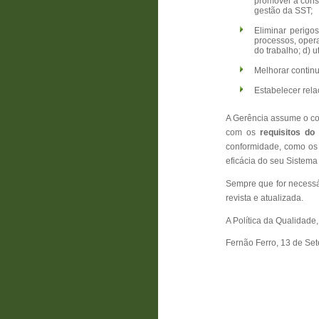
promover a cons
gestão da SST;
Eliminar perigos
processos, opera
do trabalho; d) u
Melhorar continu
Estabelecer rela
A Gerência assume o co
com os
requisitos do 
conformidade, como o
eficácia do seu Sistema
Sempre que for necessá
revista e atualizada.
A Política da Qualidad
Fernão Ferro, 13 de Se