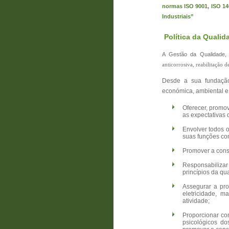
normas ISO 9001, ISO 14
Industriais”
Política da Quali
A Gestão da Qualidade,
anticorrosiva, reabilitação 
Desde a sua fundaçã
económica, ambiental e 
Oferecer, promo
as expectativas 
Envolver todos 
suas funções co
Promover a consu
Responsabiliza
princípios da qu
Assegurar a pro
eletricidade, 
atividade;
Proporcionar co
psicológicos d