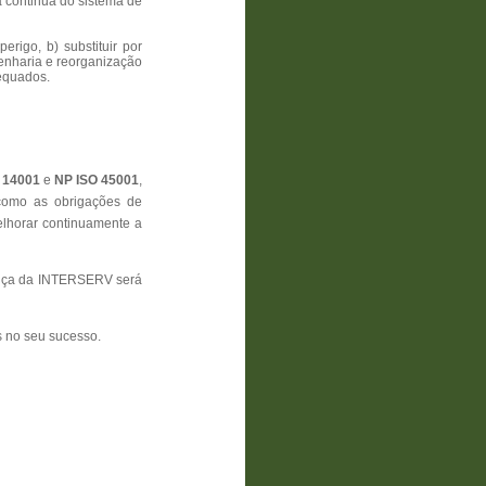
 continua do sistema de
erigo, b) substituir por
genharia e reorganização
adequados.
 14001
e
NP ISO 45001
,
como as obrigações de
horar continuamente a
rança da INTERSERV será
s no seu sucesso.