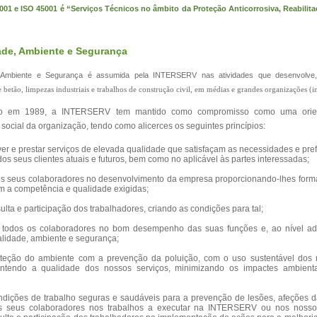
001 e ISO 45001 é “
Serviços Técnicos no âmbito da Proteção Anticorrosiva, Reabilit
dade, Ambiente e Segurança
 Ambiente e Segurança é assumida pela INTERSERV nas atividades que desenvolv
de betão, limpezas industriais e trabalhos de construção civil, em médias e grandes organizações (i
o em 1989, a INTERSERV tem mantido como compromisso como uma orie
social da organização, tendo como alicerces os seguintes princípios:
ver e prestar serviços de elevada qualidade que satisfaçam as necessidades e pr
dos seus clientes atuais e futuros, bem como no aplicável às partes interessadas;
os seus colaboradores no desenvolvimento da empresa proporcionando-lhes for
m a competência e qualidade exigidas;
lta e participação dos trabalhadores, criando as condições para tal;
r todos os colaboradores no bom desempenho das suas funções e, ao nível ad
alidade, ambiente e segurança;
teção do ambiente com a prevenção da poluição, com o uso sustentável dos r
mantendo a qualidade dos nossos serviços, minimizando os impactes ambient
ndições de trabalho seguras e saudáveis para a prevenção de lesões, afeções d
os seus colaboradores nos trabalhos a executar na INTERSERV ou nos nosso