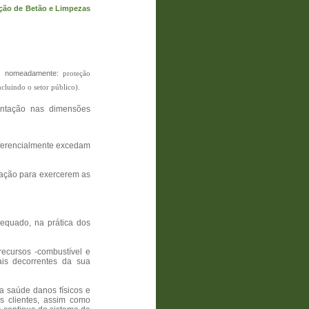
ação de Betão e Limpezas
e, nomeadamente:
proteção
ncluindo o setor público).
ntação nas dimensões
eferencialmente excedam
mação para exercerem as
equado, na prática dos
ecursos -combustível e
ais decorrentes da sua
a saúde danos físicos e
s clientes, assim como